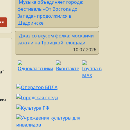
Музыка объединяет города:
фестиваль «От Востока до
Запада» продолжился в
ЕЕ
Шадринске
Джаз со вкусом фолка: москвичи
зажгли на Троицкой площади
10.07.2026
а"
лия