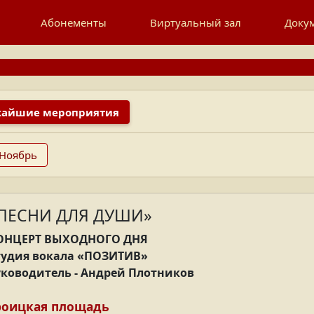
Госуда
Абонементы
Виртуальный зал
Доку
«КУРГАНСКОЕ ТЕАТРА
Подробнее
айшие мероприятия
Ноябрь
ПЕСНИ ДЛЯ ДУШИ»
ОНЦЕРТ ВЫХОДНОГО ДНЯ
тудия вокала «ПОЗИТИВ»
уководитель - Андрей Плотников
роицкая площадь