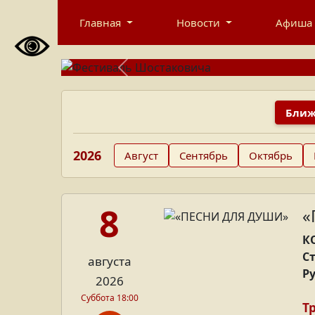
Главная
Новости
Афиша
Previous
Ближ
2026
Август
Сентябрь
Октябрь
8
«
К
С
августа
Р
2026
Суббота 18:00
Т