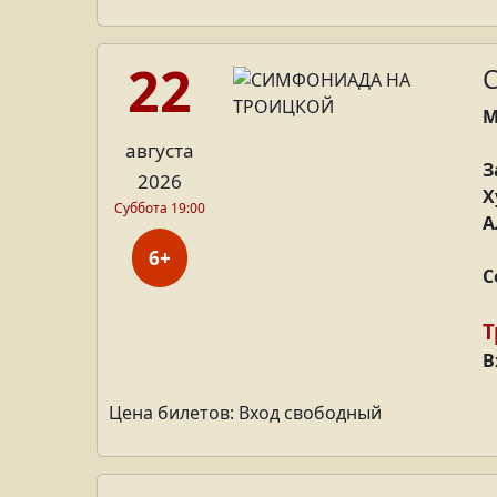
22
М
августа
З
2026
Х
Суббота 19:00
А
6+
С
Т
В
Цена билетов: Вход свободный