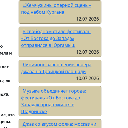
«Жемчужины оперной сцены»
под небом Кургана
12.07.2026
В свободном стиле фестиваль
«От Востока до Запада»
отправился в Юргамыш
ую
12.07.2026
теля и
Лиричное завершение вечера
 лет
джаза на Троицкой площади
10.07.2026
ко, не
Музыка объединяет города:
зыки,
фестиваль «От Востока до
Запада» продолжился в
Шадринске
ие, что
сцены.
Джаз со вкусом фолка: москвичи