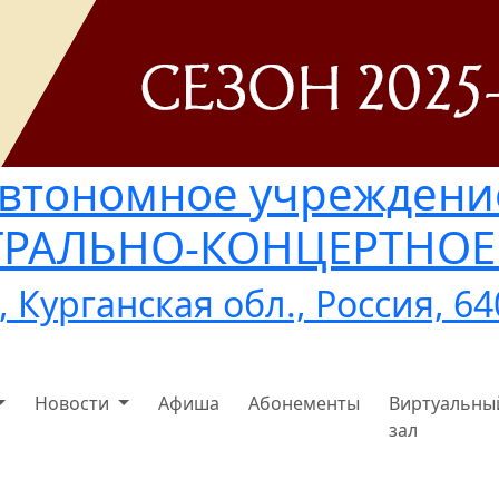
автономное учреждени
АТРАЛЬНО-КОНЦЕРТНО
, Курганская обл., Россия, 6
Новости
Афиша
Абонементы
Виртуальны
зал