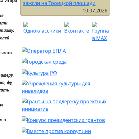
ка Игоря
зажгли на Троицкой площади
10.07.2026
ие
 эти
нтизму.
телей
Обычно
римеру,
о, фу,
исать
ки
я в