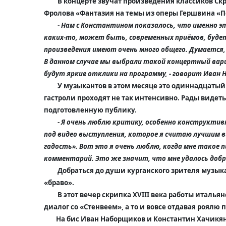
В концерте звучат произведения классиков Ск
Фролова «Фантазия на темы из оперы Гершвина «П
- Нам с Константином показалось, что именно э
каких-то, может быть, современных приёмов, будет
произведения имеют очень много общего. Думается,
В данном случае мы выбрали такой концертный вариа
будут яркие отклики на программу, - говорит
Иван 
У музыкантов в этом месяце это одиннадцатый 
гастроли проходят не так интенсивно. Рады видеть
подготовленную публику.
- Я очень люблю критику, особенно конструктивн
под видео выступления, которое я считаю лучшим в
гадость». В
от это я очень люблю, когда мне
такое п
комментарий. Это же значит, что мне удалось добра
Добраться до души курганского зрителя музыка
«браво».
В этот вечер скрипка XVIII века работы италья
диалог со «Стенвеем», а то и вовсе отдавая роялю 
На бис Иван Наборщиков и Константин Хачикя