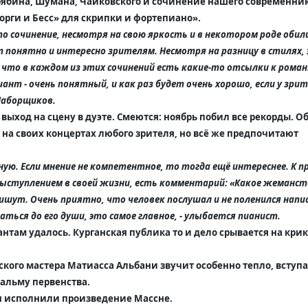
рябина, Шумана, Чайковского и сочинение нашего современни
орги и Бесс» для скрипки и фортепиано».
то сочинение, несмотря на свою яркость и в некотором роде обил
 понятно и интересно зрителям. Несмотря на разницу в стилях,
 что в каждом из этих сочинений есть какие-то отсылки к рома
нт - очень понятный, и как раз будет очень хорошо, если у зри
Наборщиков.
выход на сцену в дуэте. Смеются: ноябрь побил все рекорды. 
 на своих концертах любого зрителя, но всё же предпочитают
ую. Если мнение не компетентное, то тогда ещё интереснее. К п
ыступлением в своей жизни, есть комментарий: «К
акое жеманств
ишут. О
чень приятно, что человек послушал и не поленился нап
ться до его души, это самое главное, - улыбается
пианист.
нтам удалось. Курганская публика то и дело срывается на кри
нского мастера Матиасса Альбани звучит особенно тепло, вступа
пальму первенства.
н исполнили произведение Массне.