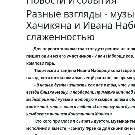
Разные взгляды - музы
Хачикяна и Ивана На
слаженностью
Для первого знакомства этот дуэт решил не шо
пишет один из его участников -
Иван Наборщико
в
композитора.
Творческий тандем
Ивана Наборщикова (скрип
назад, хотя познакомились ещё раньше, во время 
- В нашем дуэте ценность как раз в том, что у н
всегда близко Ивану, и наоборот. Примерно 80% той
мейнстримной музыки, которую я сыграл, этим я об
кроме той, что я знаю и люблю. И поэтому наш дуэт 
улыбается пианист
Константин Хачикян.
Кто кого пригласил сыграть дуэтом, музыканты 
исполнили вместе, - сонату Франка для скрипки и