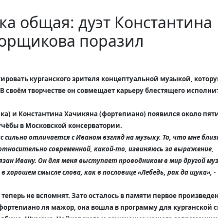
ка общая: дуэт Константина
борщикова поразил
кировать курганского зрителя концептуальной музыкой, котор
. В своём творчестве он совмещает карьеру блестящего исполни
ка)
и
Константина Хачикяна (фортепиано)
появился около пяти
учёбы в Московской консерватории.
ас сильно отличается с Иваном взгляд на музыку. То, что мне близ
 относительно современной, какой-то, извиняюсь за выражение,
язан Ивану. Он для меня выступает проводником в мир другой му
в хорошем смысле слова, как в пословице «Лебедь, рак да щука»,
-
теперь не вспомнят. Зато осталось в памяти первое произведен
 фортепиано ля мажор, она вошла в программу для курганской 