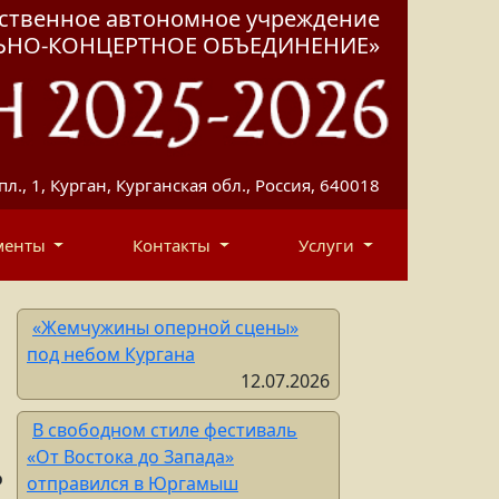
рственное автономное учреждение
ЛЬНО-КОНЦЕРТНОЕ ОБЪЕДИНЕНИЕ»
пл., 1, Курган, Курганская обл., Россия, 640018
менты
Контакты
Услуги
«Жемчужины оперной сцены»
под небом Кургана
12.07.2026
В свободном стиле фестиваль
«От Востока до Запада»
р
отправился в Юргамыш