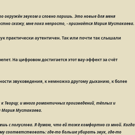
дто окружён звуком и словно паришь. Это новые для меня
стно скажу, мне пока непросто, - признаётся Мария Мустакаева
ук практически аутентичен. Так или почти так слышали
пет. На цифровом достигается этот вау-эффект за счёт
вности звуковедения, к немножко другому дыханию, к более
 к Творцу, и много романтичных произведений, тёплых и
ся Мария Мустакаева.
аешь с полуслова. Я думаю, что ей тоже комфортно со мной. Когда
му соответствовать: где-то больше убирать звук, где-то