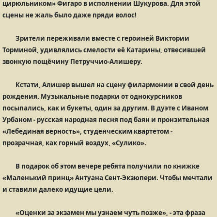
цирюльником» Фигаро в исполнении Шукурова. Для этой
сцены не жаль было даже пряди волос!
Зрители переживали вместе с героиней Виктории
Торминой, удивлялись смелости её Катарины, отвесившей
звонкую пощёчину Петруччио-Алишеру.
Кстати, Алишер вышел на сцену филармонии в свой день
рождения. Музыкальные подарки от однокурсников
посыпались, как и букеты, один за другим. В дуэте с Иваном
Урбаном - русская народная песня под баян и пронзительная
«Лебединая верность», студенческим квартетом -
прозрачная, как горный воздух, «Сулико».
В подарок об этом вечере ребята получили по книжке
«Маленький принц» Антуана Сент-Экзюпери. Чтобы мечтали
и ставили далеко идущие цели.
«Оценки за экзамен мы узнаем чуть позже», - эта фраза