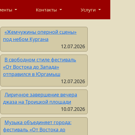
рственное автономное учреждение
менты
Контакты
Услуги
ЛЬНО-КОНЦЕРТНОЕ ОБЪЕДИНЕНИЕ»
«Жемчужины оперной сцены»
под небом Кургана
12.07.2026
В свободном стиле фестиваль
«От Востока до Запада»
отправился в Юргамыш
12.07.2026
Лиричное завершение вечера
джаза на Троицкой площади
10.07.2026
Музыка объединяет города:
фестиваль «От Востока до