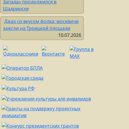
Запада» продолжился в
Шадринске
Джаз со вкусом фолка: москвичи
зажгли на Троицкой площади
10.07.2026