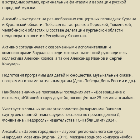
в эстрадных ритмах, оригинальные фантазии и вариации русской
народной музыки.
Ансамбль выступает на разнообразных концертных площадках Кургана
и Курганской области. Побывал на гастролях в Пермской, Тюменской,
Челябинской областях. В составе делегации Курганской области
неоднократно посетил Республику Казахстан.
Активно сотрудничает с современными исполнителями и
композиторами Зауралья, среди которых нынешний руководитель
коллектива Алексей Козлов, а также Александр Иванов и Сергей
Кожукарь.
Подготовил программы для детей и юношества, музыкальные сказки,
программы к знаменательным датам (День Победы, День России и др.).
Наиболее значимые программы последних лет – «Возвращение к
истокам», «Юбилей в кругу друзей», посвящённые 25-летию ансамбля.
Участвует в сольных концертах солистов филармонии. Записал
саундтрек главной темы к аудиоспектаклю по произведению Д.
Фонвизина «Недоросль» издательства 1С-Паблишинг (2024).
Ансамбль «Царёво городище» – лауреат регионального конкурса
«Народная мозаика» (Курган, 2011), Международного конкурса «Кубок