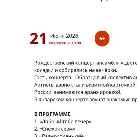
21
Июня 2026
6+
Воскресенье 18:00
Рождественский концерт ансамбля «Цветен
колядки и собирались на вечёрки.
Гость концерта - Образцовый коллектив а
Артисты давно стали визитной карточкой
России, занимаются аранжировкой.
В январском концерте звучат знакомые п
В ПРОГРАММЕ
:
1. «Добрый тебе вечер»
2. «Снежок сеем»
3. «Размолоденький»